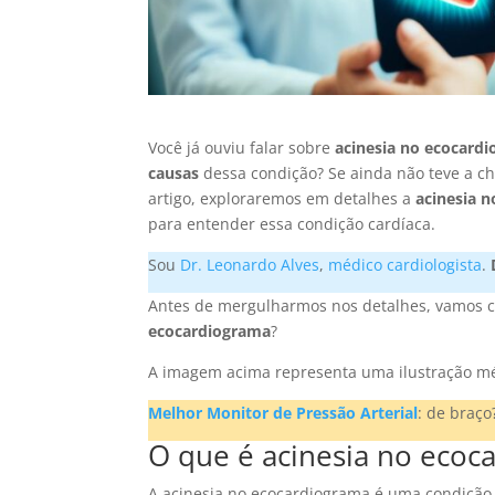
Você já ouviu falar sobre
acinesia no ecocard
causas
dessa condição? Se ainda não teve a ch
artigo, exploraremos em detalhes a
acinesia 
para entender essa condição cardíaca.
Sou
Dr. Leonardo Alves
,
médico cardiologista
.
Antes de mergulharmos nos detalhes, vamos 
ecocardiograma
?
A imagem acima representa uma ilustração mé
Melhor Monitor de Pressão Arterial
: de braço
O que é acinesia no ecoc
A acinesia no ecocardiograma é uma condição c