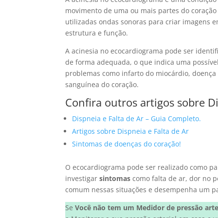
movimento de uma ou mais partes do coração 
utilizadas ondas sonoras para criar imagens 
estrutura e função.
A acinesia no ecocardiograma pode ser identi
de forma adequada, o que indica uma possível
problemas como infarto do miocárdio, doença a
sanguínea do coração.
Confira outros artigos sobre Di
Dispneia e Falta de Ar – Guia Completo.
Artigos sobre Dispneia e Falta de Ar
Sintomas de doenças do coração!
O ecocardiograma pode ser realizado como par
investigar
sintomas
como falta de ar, dor no 
comum nessas situações e desempenha um pap
Se
Você não tem um Medidor de pressão arte