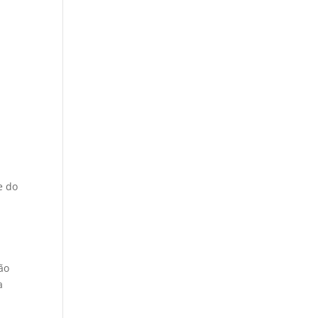
e do
ão
a