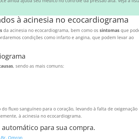
ocê ainda ajuda seu médico no controle da pressão alta. Veja a list
ados à acinesia no ecocardiograma
s
da acinesia no ecocardiograma, bem como os
sintomas
que po
bordaremos condições como infarto e angina, que podem levar ao
diograma
causas
, sendo as mais comuns:
do fluxo sanguíneo para o coração, levando à falta de oxigenação
temente, à acinesia no ecocardiograma.
o automático para sua compra.
0-Br, Omron