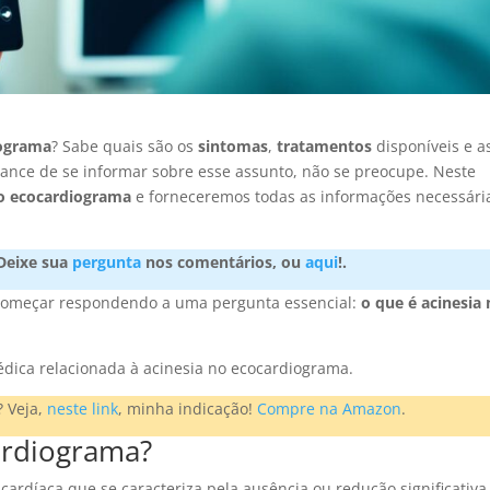
iograma
? Sabe quais são os
sintomas
,
tratamentos
disponíveis e a
ance de se informar sobre esse assunto, não se preocupe. Neste
no ecocardiograma
e forneceremos todas as informações necessári
Deixe sua
pergunta
nos comentários, ou
aqui
!.
começar respondendo a uma pergunta essencial:
o que é
acinesia
dica relacionada à acinesia no ecocardiograma.
? Veja,
neste link
, minha indicação!
Compre na Amazon
.
ardiograma?
ardíaca que se caracteriza pela ausência ou redução significativa