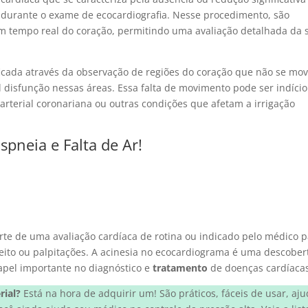
durante o exame de ecocardiografia. Nesse procedimento, são
em tempo real do coração, permitindo uma avaliação detalhada da 
ficada através da observação de regiões do coração que não se m
 disfunção nessas áreas. Essa falta de movimento pode ser indício
rterial coronariana ou outras condições que afetam a irrigação
spneia e Falta de Ar!
te de uma avaliação cardíaca de rotina ou indicado pelo médico 
peito ou palpitações. A acinesia no ecocardiograma é uma descober
el importante no diagnóstico e
tratamento
de doenças cardíaca
rial?
Está na hora de adquirir um! São práticos, fáceis de usar, a