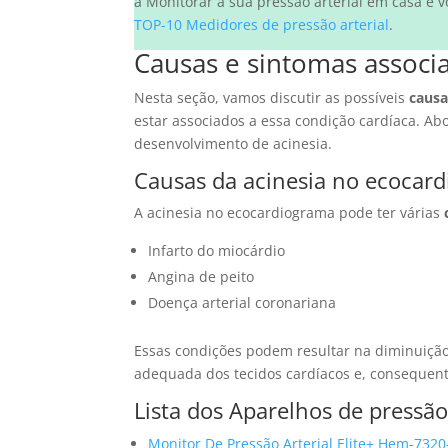
a Monitorar a sua pressão arterial em casa e v
TOP-10 Medidores de pressão arterial
.
Causas e sintomas associ
Nesta seção, vamos discutir as possíveis
causa
estar associados a essa condição cardíaca. A
desenvolvimento de acinesia.
Causas da acinesia no ecocar
A acinesia no ecocardiograma pode ter várias
Infarto do miocárdio
Angina de peito
Doença arterial coronariana
Essas condições podem resultar na diminuição 
adequada dos tecidos cardíacos e, consequen
Lista dos Aparelhos de pressã
Monitor De Pressão Arterial Elite+ Hem-732