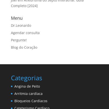
Joel
em
Aneurisma do Septo Interatrial: Guia
Completo [2024]
Menu
Dr.Leonardo
Agendar consulta
Pergunte!
Blog do Coração
Categorias
Angina de Peito
Arritmia cardíaca
Bloqueios Cardíacos
Cateterismo Cardíaco