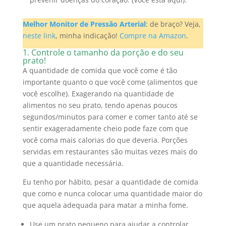
Melhor Monitor de Pressão Arterial
: de braço? Veja,
neste link
, minha indicação!
Compre na Amazon
.
1. Controle o tamanho da porção e do seu
prato!
A quantidade de comida que você come é tão
importante quanto o que você come (alimentos que
você escolhe). Exagerando na quantidade de
alimentos n
o seu prato, tendo apenas poucos
segundos/minutos para comer e comer tanto até se
sentir exageradamente cheio pode faze com que
você coma mais calorias do que deveria.
Porções
servidas em restaurantes são muitas vezes mais do
que a quantidade necessária.
Eu tenho por hábito, pesar a quantidade de comida
que como e nunca colocar uma quantidade maior do
que aquela adequada para matar a minha fome.
Use um prato pequeno para ajudar a controlar