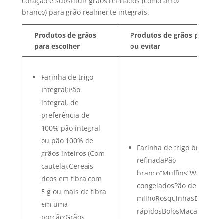
coração e substituir grãos refinados (como arroz
branco) para grão realmente integrais.
Produtos de grãos
Produtos de grãos para li
para escolher
ou evitar
Farinha de trigo
Integral;Pão
integral, de
preferência de
100% pão integral
ou pão 100% de
Farinha de trigo branca 
grãos inteiros (Com
refinadaPão
cautela).Cereais
branco”Muffins”Waffles
ricos em fibra com
congeladosPão de
5 g ou mais de fibra
milhoRosquinhasBiscoit
em uma
rápidosBolosMacarrãoPi
porção;Grãos