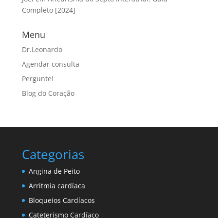
Completo [2024]
Menu
Dr.Leonardo
Agendar consulta
Pergunte!
Blog do Coração
Categorias
Angina de Peito
Arritmia cardíaca
Bloqueios Cardíacos
Cateterismo Cardíaco