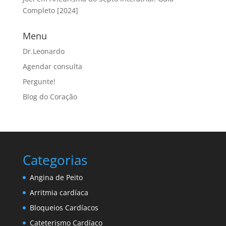
Completo [2024]
Menu
Dr.Leonardo
Agendar consulta
Pergunte!
Blog do Coração
Categorias
Angina de Peito
Arritmia cardíaca
Bloqueios Cardíacos
Cateterismo Cardíaco