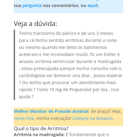
sua
pergunta
nos comentários, ou
aqui
!.
Veja a dúvida:
Tenho transtorno do pânico e de uns 3 meses
para cá tenho sentido arritmias durante a noite
ou mesmo quando me deito os batimentos
aceleram e me incomodam muito .fiz um holter e
acusou arritmia ventricular durante a madrugada
, estou preocupada porque minha consulta com o
cardiologista vai demorar uns dias , posso esperar
? Ou tenho que procurar um atendimento mais
rápido ? Tomo 10 mg de Propanolol por dia , isso
ajuda ?
Melhor Monitor de Pressão Arterial
: de braço? Veja,
neste link
, minha indicação!
Compre na Amazon
.
Qual o tipo de Arritmia?
Arritmia na madrugada:
É fundamental que o