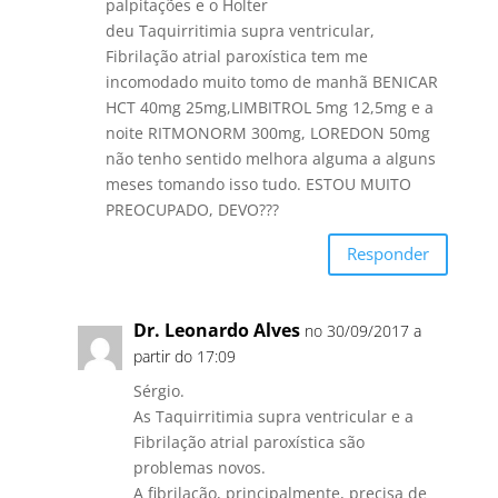
palpitações e o Holter
deu Taquirritimia supra ventricular,
Fibrilação atrial paroxística tem me
incomodado muito tomo de manhã BENICAR
HCT 40mg 25mg,LIMBITROL 5mg 12,5mg e a
noite RITMONORM 300mg, LOREDON 50mg
não tenho sentido melhora alguma a alguns
meses tomando isso tudo. ESTOU MUITO
PREOCUPADO, DEVO???
Responder
Dr. Leonardo Alves
no 30/09/2017 a
partir do 17:09
Sérgio.
As Taquirritimia supra ventricular e a
Fibrilação atrial paroxística são
problemas novos.
A fibrilação, principalmente, precisa de