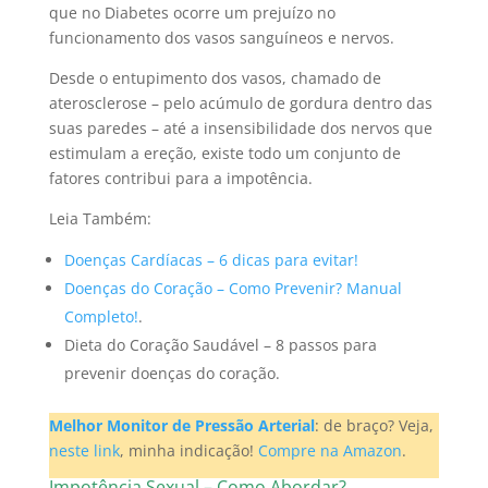
que no Diabetes ocorre um prejuízo no
funcionamento dos vasos sanguíneos e nervos.
Desde o entupimento dos vasos, chamado de
aterosclerose – pelo acúmulo de gordura dentro das
suas paredes – até a insensibilidade dos nervos que
estimulam a ereção, existe todo um conjunto de
fatores contribui para a impotência.
Leia Também:
Doenças Cardíacas – 6 dicas para evitar!
Doenças do Coração – Como Prevenir? Manual
Completo!
.
Dieta do Coração Saudável – 8 passos para
prevenir doenças do coração.
Melhor Monitor de Pressão Arterial
: de braço? Veja,
neste link
, minha indicação!
Compre na Amazon
.
Impotência Sexual – Como Abordar?