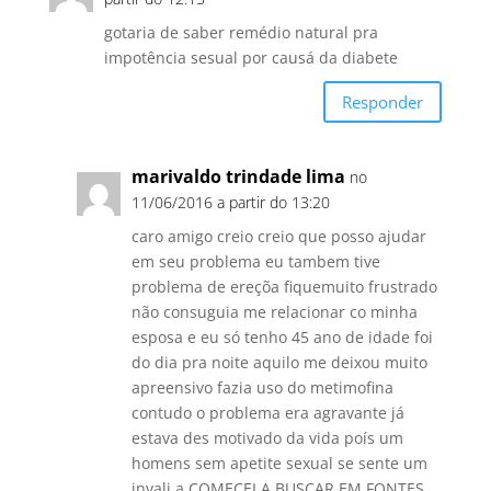
gotaria de saber remédio natural pra
impotência sesual por causá da diabete
Responder
marivaldo trindade lima
no
11/06/2016 a partir do 13:20
caro amigo creio creio que posso ajudar
em seu problema eu tambem tive
problema de ereçõa fiquemuito frustrado
não consuguia me relacionar co minha
esposa e eu só tenho 45 ano de idade foi
do dia pra noite aquilo me deixou muito
apreensivo fazia uso do metimofina
contudo o problema era agravante já
estava des motivado da vida poís um
homens sem apetite sexual se sente um
invali.a COMECEI A BUSCAR EM FONTES