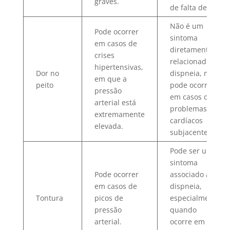
graves.
de falta de ar.
Não é um
Pode ocorrer
sintoma
em casos de
diretamente
crises
relacionado à
hipertensivas,
Dor no
dispneia, mas
em que a
peito
pode ocorrer
pressão
em casos de
arterial está
problemas
extremamente
cardíacos
elevada.
subjacentes.
Pode ser um
sintoma
Pode ocorrer
associado à
em casos de
dispneia,
Tontura
picos de
especialmente
pressão
quando
arterial.
ocorre em