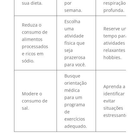
sua dieta.
por
respiração
semana.
profunda.
Escolha
Reduza o
uma
Reserve um
consumo de
atividade
tempo para
alimentos
física que
atividades
processados
seja
relaxantes e
e ricos em
prazerosa
hobbies.
sódio.
para você.
Busque
orientação
Aprenda a
médica
Modere o
identificar e
para um
consumo de
evitar
programa
sal.
situações
de
estressantes.
exercícios
adequado.