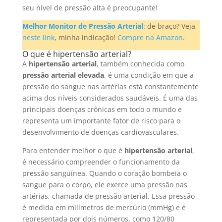
seu nível de pressão alta é preocupante!
Melhor Monitor de Pressão Arterial
: de braço? Veja,
neste link
, minha indicação!
Compre na Amazon
.
O que é hipertensão arterial?
A
hipertensão arterial
, também conhecida como
pressão arterial elevada
, é uma condição em que a
pressão do sangue nas artérias está constantemente
acima dos níveis considerados saudáveis. É uma das
principais doenças crônicas em todo o mundo e
representa um importante fator de risco para o
desenvolvimento de doenças cardiovasculares.
Para entender melhor o que é
hipertensão arterial
,
é necessário compreender o funcionamento da
pressão sanguínea. Quando o coração bombeia o
sangue para o corpo, ele exerce uma pressão nas
artérias, chamada de pressão arterial. Essa pressão
é medida em milímetros de mercúrio (mmHg) e é
representada por dois números, como 120/80