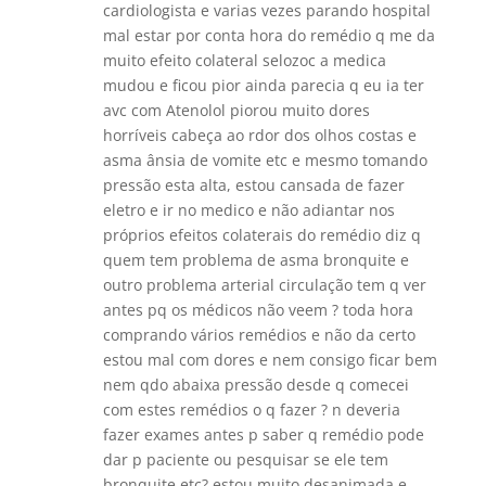
cardiologista e varias vezes parando hospital
mal estar por conta hora do remédio q me da
muito efeito colateral selozoc a medica
mudou e ficou pior ainda parecia q eu ia ter
avc com Atenolol piorou muito dores
horríveis cabeça ao rdor dos olhos costas e
asma ânsia de vomite etc e mesmo tomando
pressão esta alta, estou cansada de fazer
eletro e ir no medico e não adiantar nos
próprios efeitos colaterais do remédio diz q
quem tem problema de asma bronquite e
outro problema arterial circulação tem q ver
antes pq os médicos não veem ? toda hora
comprando vários remédios e não da certo
estou mal com dores e nem consigo ficar bem
nem qdo abaixa pressão desde q comecei
com estes remédios o q fazer ? n deveria
fazer exames antes p saber q remédio pode
dar p paciente ou pesquisar se ele tem
bronquite etc? estou muito desanimada e