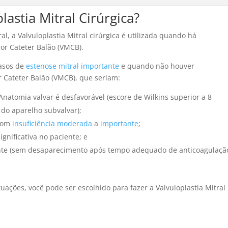
astia Mitral Cirúrgica?
 a Valvuloplastia Mitral cirúrgica é utilizada quando há
por Cateter Balão (VMCB).
casos de
estenose mitral importante
e quando não houver
r Cateter Balão (VMCB), que seriam:
atomia valvar é desfavorável (escore de Wilkins superior a 8
 do aparelho subvalvar);
 com
insuficiência moderada
a
importante
;
ignificativa no paciente; e
ente (sem desaparecimento após tempo adequado de anticoagulaçã
ações, você pode ser escolhido para fazer a Valvuloplastia Mitral