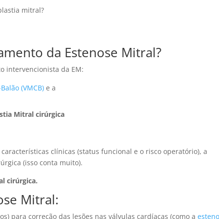
astia mitral?
tamento da Estenose Mitral?
o intervencionista da EM:
r-Balão (VMCB)
e a
stia Mitral cirúrgica
racterísticas clínicas (status funcional e o risco operatório), a
úrgica (isso conta muito).
l cirúrgica.
ose Mitral:
cos) para correção das lesões nas válvulas cardíacas (como a
esten