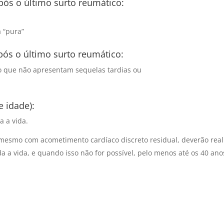
ós o último surto reumático:
 “pura”
ós o último surto reumático:
o que não apresentam sequelas tardias ou
e idade):
a a vida.
 mesmo com acometimento cardíaco discreto residual, deverão real
da a vida, e quando isso não for possível, pelo menos até os 40 ano