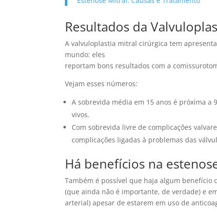
Estenose Mitral: Causas e Tratamento
Resultados da Valvuloplast
A valvuloplastia mitral cirúrgica tem apresent
mundo: eles
reportam bons resultados com a comissurotom
Vejam esses números:
A sobrevida média em 15 anos é próxima a 
vivos.
Com sobrevida livre de complicações valvare
complicações ligadas à problemas das válvu
Há benefícios na estenos
Também é possível que haja algum benefício 
(que ainda não é importante, de verdade) e e
arterial) apesar de estarem em uso de antic