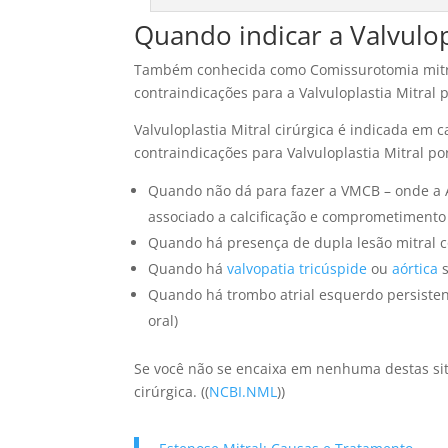
Quando indicar a Valvulopl
Também conhecida como Comissurotomia mitral,
contraindicações para a Valvuloplastia Mitral 
Valvuloplastia Mitral cirúrgica é indicada em 
contraindicações para Valvuloplastia Mitral po
Quando não dá para fazer a VMCB – onde a An
associado a calcificação e comprometimento
Quando há presença de dupla lesão mitral
Quando há
valvopatia tricúspide
ou
aórtica
s
Quando há trombo atrial esquerdo persist
oral)
Se você não se encaixa em nenhuma destas situ
cirúrgica. ((
NCBI.NML
))