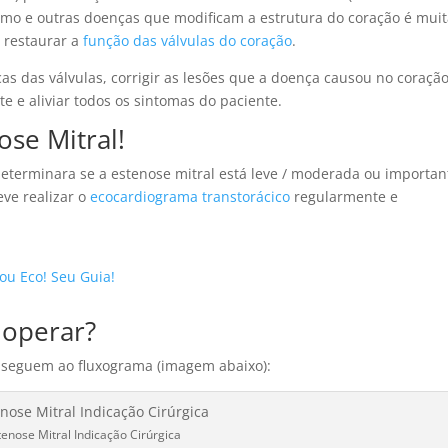
mo e outras doenças que modificam a estrutura do coração é mui
 restaurar a
função das válvulas do coração
.
cas das válvulas, corrigir as lesões que a doença causou no coraçã
e e aliviar todos os sintomas do paciente.
se Mitral!
eterminara se a estenose mitral está leve / moderada ou importan
eve realizar o
ecocardiograma transtorácico
regularmente e
ou Eco! Seu Guia!
 operar?
seguem ao fluxograma (imagem abaixo):
tenose Mitral Indicação Cirúrgica