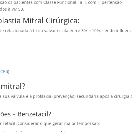
são os pacientes com Classe Funcional I a II, com Hipertensão
idos à VMCB.
astia Mitral Cirúrgica:
e relacionada à troca valvar oscila entre 3% e 10%, sendo influen
CBI
))
mitral?
 sua válvula é a profilaxia (prevenção) secundária após a cirurgia
es – Benzetacil?
nzetacil (considerar o que gerar maior tempo) são: