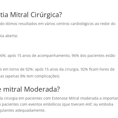
ia Mitral Cirúrgica?
ado ótimos resultados em vários centros cardiológicos ao redor do
ia aberta:
96%: após 15 anos de acompanhamento, 96% dos pacientes estão
s em torno de 92%: após 15 anos da cirurgia, 92% ficam livres de
las (apenas 8% tem complicações)
e mitral Moderada?
da cirurgia em pacientes com Estenose Mitral moderada a importa
m pacientes com eventos embólicos (que tiveram AVC ou embolia
oagulantes adequadamente.