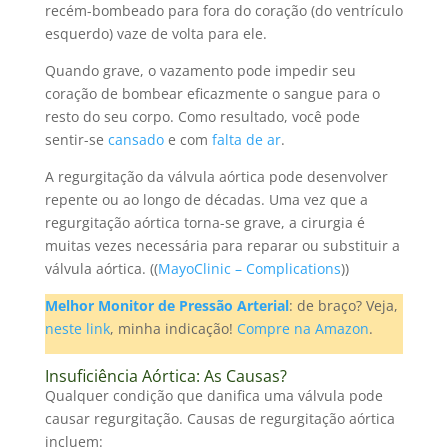
recém-bombeado para fora do coração (do ventrículo
esquerdo) vaze de volta para ele.
Quando grave, o vazamento pode impedir seu
coração de bombear eficazmente o sangue para o
resto do seu corpo. Como resultado, você pode
sentir-se
cansado
e com
falta de ar
.
A regurgitação da válvula aórtica pode desenvolver
repente ou
ao longo de décadas
. Uma vez que a
regurgitação aórtica torna-se grave, a cirurgia é
muitas vezes necessária para reparar ou substituir a
válvula aórtica. ((
MayoClinic – Complications
))
Melhor Monitor de Pressão Arterial
: de braço? Veja,
neste link
, minha indicação!
Compre na Amazon
.
Insuficiência Aórtica: As Causas?
Qualquer condição que danifica uma válvula pode
causar regurgitação.
Causas de regurgitação aórtica
incluem: